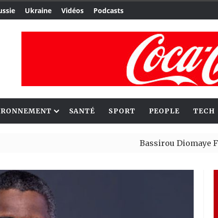
ussie
Ukraine
Vidéos
Podcasts
IRONNEMENT
SANTÉ
SPORT
PEOPLE
TECH
Bassirou Diomaye Faye obtien
Canada : Tresor Horimbere, l