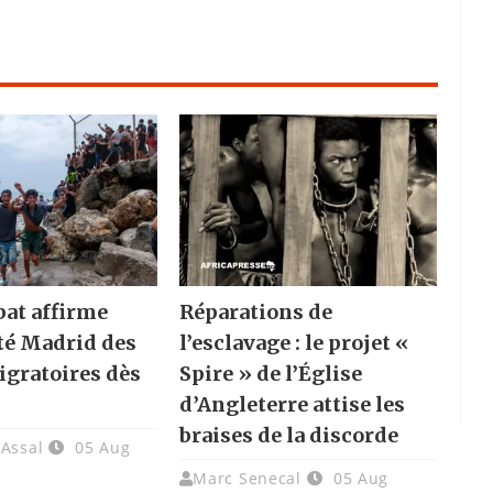
bat affirme
Réparations de
rté Madrid des
l’esclavage : le projet «
igratoires dès
Spire » de l’Église
d’Angleterre attise les
braises de la discorde
 Assal
05 Aug
Marc Senecal
05 Aug