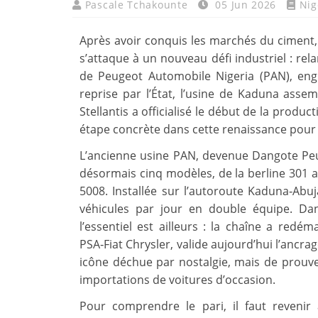
Pascale Tchakounte
05 Jun 2026
Nig
Après avoir conquis les marchés du ciment, 
s’attaque à un nouveau défi industriel : rel
de Peugeot Automobile Nigeria (PAN), eng
reprise par l’État, l’usine de Kaduna asse
Stellantis a officialisé le début de la prod
étape concrète dans cette renaissance pour l’
L’ancienne usine PAN, devenue Dangote Peu
désormais cinq modèles, de la berline 301 a
5008. Installée sur l’autoroute Kaduna‑Abuj
véhicules par jour en double équipe. Dan
l’essentiel est ailleurs : la chaîne a redém
PSA‑Fiat Chrysler, valide aujourd’hui l’ancra
icône déchue par nostalgie, mais de prouv
importations de voitures d’occasion.
Pour comprendre le pari, il faut reveni