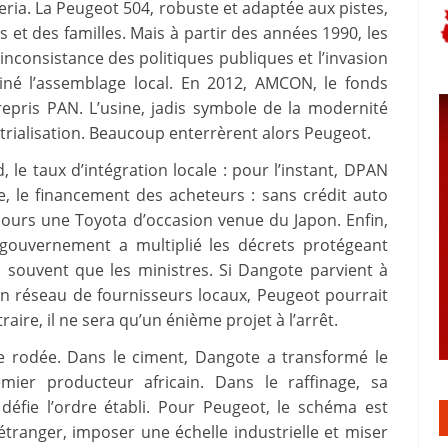
eria. La Peugeot 504, robuste et adaptée aux pistes,
is et des familles. Mais à partir des années 1990, les
inconsistance des politiques publiques et l’invasion
iné l’assemblage local. En 2012, AMCON, le fonds
repris PAN. L’usine, jadis symbole de la modernité
strialisation. Beaucoup enterrèrent alors Peugeot.
 le taux d’intégration locale : pour l’instant, DPAN
e, le financement des acheteurs : sans crédit auto
jours une Toyota d’occasion venue du Japon. Enfin,
 gouvernement a multiplié les décrets protégeant
i souvent que les ministres. Si Dangote parvient à
un réseau de fournisseurs locaux, Peugeot pourrait
aire, il ne sera qu’un énième projet à l’arrêt.
e rodée. Dans le ciment, Dangote a transformé le
emier producteur africain. Dans le raffinage, sa
défie l’ordre établi. Pour Peugeot, le schéma est
tranger, imposer une échelle industrielle et miser