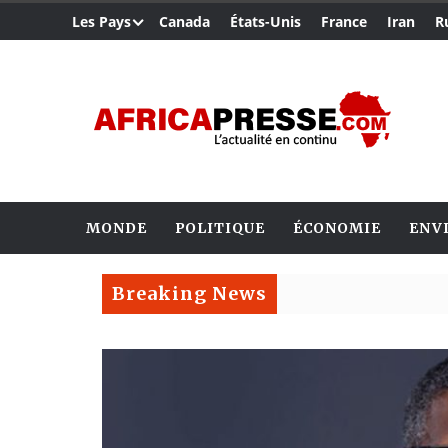
Les Pays
Canada
États-Unis
France
Iran
R
MONDE
POLITIQUE
ÉCONOMIE
ENV
Breaking News