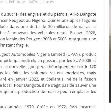
eria
,
Politique
6479 Lectures
du sucre, des engrais et du pétrole, Aliko Dangote
ancer Peugeot au Nigeria. Quinze ans après l’agonie
luée dans une dette de 30 milliards de nairas et
mble à nouveau des véhicules neufs. En avril 2026,
uction locale des Peugeot 3008 et 5008, marquant une
instant fragile.
geot Automobiles Nigeria Limited (DPAN), produit
u pick-up Landtrek, en passant par les SUV 3008 et
a, la nouvelle ligne peut théoriquement sortir 120
s les faits, les volumes restent modestes, mais
arré en janvier 2022, et Stellantis, né de la fusion
ge local. Pour Dangote, il ne s’agit pas de sauver une
er qu’une production de masse peut remplacer les
r aux années 1970. Créée en 1972, PAN incarnait