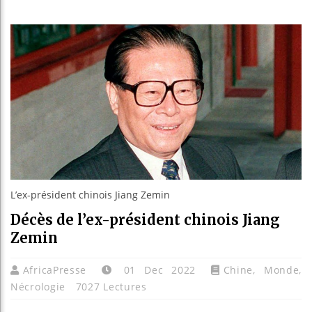
Les jeu
Guinée 
Réforme
Bénin :
L’ex-président chinois Jiang Zemin
Décès de l’ex-président chinois Jiang
Zemin
AfricaPresse
01 Dec 2022
Chine
,
Monde
,
Nécrologie
7027 Lectures