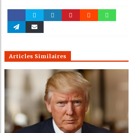
Faceboo
Twitter
linkedin
Pinteres
Reddit
WhatsAp
k
Telegra
Email
t
pt
m
Articles Similaires