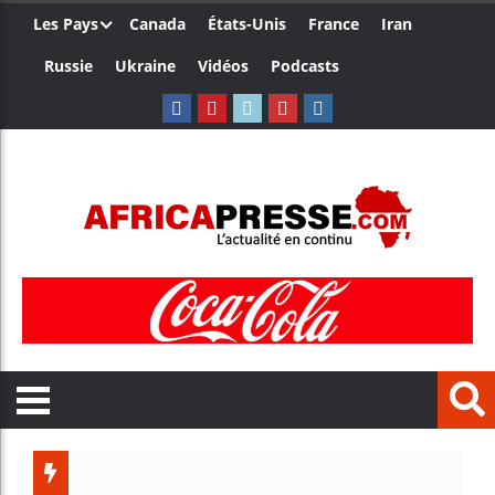
Les Pays
Canada
États-Unis
France
Iran
Russie
Ukraine
Vidéos
Podcasts
Trump 