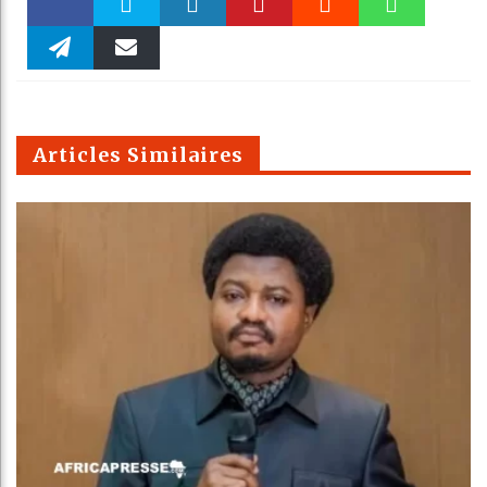
Faceboo
Twitter
linkedin
Pinteres
Reddit
WhatsAp
k
Telegra
Email
t
pt
m
Articles Similaires