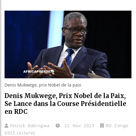
Les je
Guinée
Réform
Bénin 
Denis Mukwege, prix Nobel de la paix
Denis Mukwege, Prix Nobel de la Paix,
Se Lance dans la Course Présidentielle
en RDC
Patrick Babingwa
22 Nov 2023
RD Congo
6933 Lectures