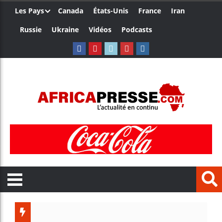
Les Pays
Canada
États-Unis
France
Iran
Russie
Ukraine
Vidéos
Podcasts
Trump