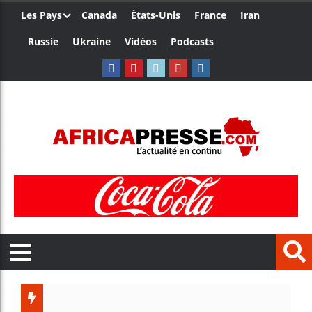
Les Pays
Canada
États-Unis
France
Iran
Russie
Ukraine
Vidéos
Podcasts
Trump n