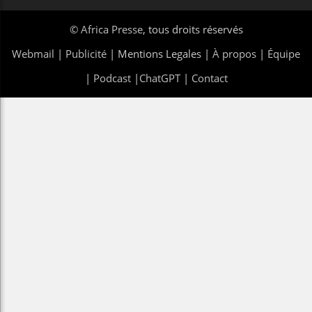
©
Africa Presse
, tous droits réservés
Webmail
|
Publicité
| Mentions Legales |
À propos
|
Équipe
|
Podcast
|
ChatGPT
|
Contact