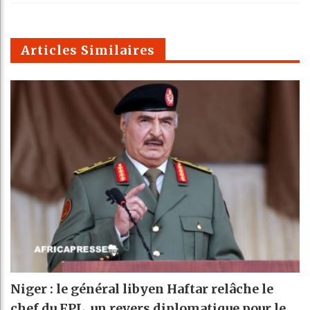
k
Telegra
Email
t
pt
m
Articles Similaires
Niger : le général libyen Haftar relâche le
chef du FPL, un revers diplomatique pour le