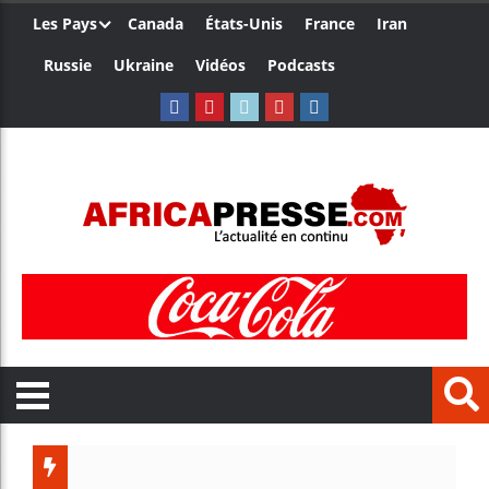
Les Pays
Canada
États-Unis
France
Iran
Russie
Ukraine
Vidéos
Podcasts
Le Camer