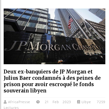
Bassirou
Côte d’I
Tunisie 
Ceuta : 
Deux ex-banquiers de JP Morgan et
Julius Baer condamnés à des peines de
prison pour avoir escroqué le fonds
souverain libyen
AfricaPresse
21 Feb 2023
Libye
7259
Lectures