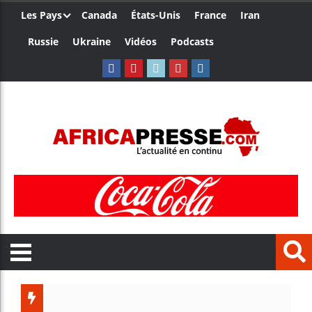
Les Pays
Canada
États-Unis
France
Iran
Russie
Ukraine
Vidéos
Podcasts
Trump n