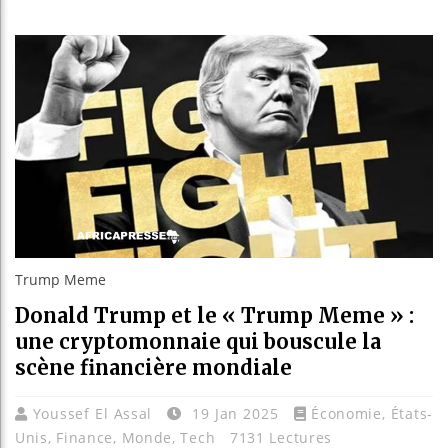
Les jeun
Guinée :
Réforme 
Bénin : 
Trump Meme
Donald Trump et le « Trump Meme » :
une cryptomonnaie qui bouscule la
scène financière mondiale
Youssef El Assal
19 Jan 2025
Économie
,
États-
Unis
,
Finance
,
Monde
,
Tech
7131 Lectures