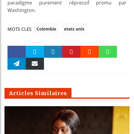
paradigme purement répressif promu par
Washington.
Colombie
etats unis
MOTS CLÉS
Faceboo
Twitter
linkedin
Pinteres
Reddit
WhatsAp
k
Telegra
Email
t
pt
m
Articles Similaires