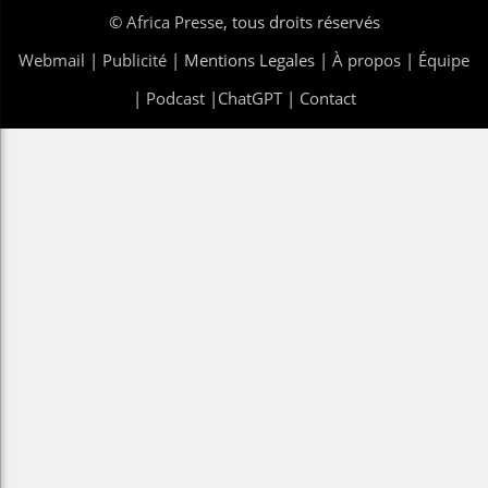
©
Africa Presse
, tous droits réservés
Webmail
|
Publicité
| Mentions Legales |
À propos
|
Équipe
|
Podcast
|
ChatGPT
|
Contact