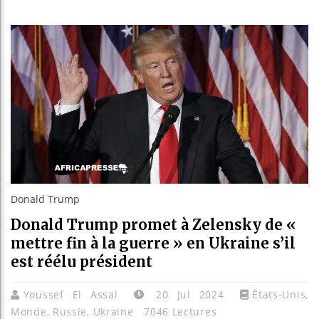
Réparatio
Canada :
Reboiseme
Donald Trump
Donald Trump promet à Zelensky de «
mettre fin à la guerre » en Ukraine s’il
est réélu président
Youssef El Assal
20 Jul 2024
États-Unis
,
Monde
,
Russie
,
Ukraine
7046 Lectures