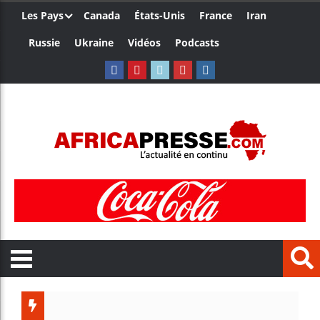
Les Pays
Canada
États-Unis
France
Iran
Russie
Ukraine
Vidéos
Podcasts
Ceuta : R