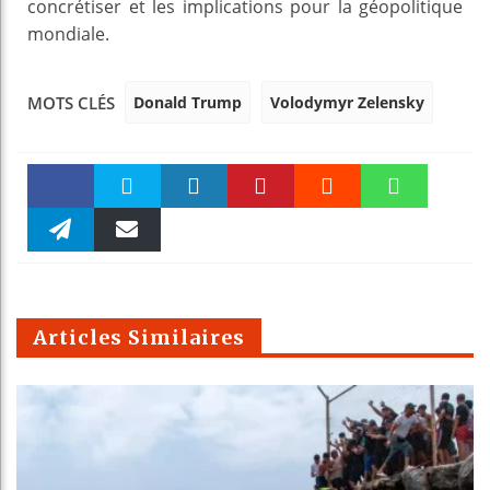
concrétiser et les implications pour la géopolitique
mondiale.
Donald Trump
Volodymyr Zelensky
MOTS CLÉS
Faceboo
Twitter
linkedin
Pinteres
Reddit
WhatsAp
k
Telegra
Email
t
pt
m
Articles Similaires