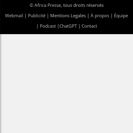
©
Africa Presse
, tous droits réservés
Webmail
|
Publicité
| Mentions Legales |
À propos
|
Équipe
|
Podcast
|
ChatGPT
|
Contact