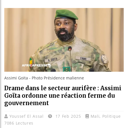
Guinée 
Réforme 
Bénin : 
Aliko D
Assimi Goïta - Photo Présidence malienne
Drame dans le secteur aurifère : Assimi
Goïta ordonne une réaction ferme du
gouvernement
Youssef El Assal
17 Feb 2025
Mali
,
Politique
7086 Lectures