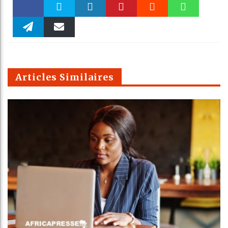
Faceboo
Twitter
linkedin
Pinteres
Reddit
WhatsAp
k
Telegra
Email
t
pt
m
Articles Similaires