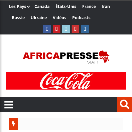
Les Pays
Canada
États-Unis
France
Iran
Russie
Ukraine
Vidéos
Podcasts
Les jeu