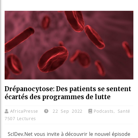
Les je
Guinée
Réforme
Bénin 
Drépanocytose: Des patients se sentent
écartés des programmes de lutte
AfricaPresse
22 Sep 2022
Podcasts
,
Santé
7507 Lectures
ScIDev.Net vous invite à découvrir le nouvel épisode