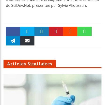
de SciDev.Net, présentée par Sylvie Akoussan.
Faceboo
Twitter
linkedin
Pinteres
Reddit
WhatsAp
k
Telegra
Email
t
pt
m
Articles Similaires