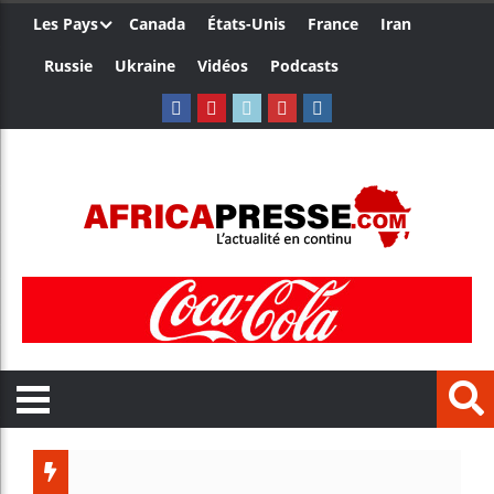
Les Pays
Canada
États-Unis
France
Iran
Russie
Ukraine
Vidéos
Podcasts
Trump 