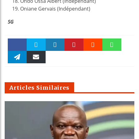
Ondo Ossa Albert (Indépendant)
Oniane Gervais (Indépendant)
SG
Faceboo
Twitter
linkedin
Pinteres
Reddit
WhatsAp
k
Telegra
Email
t
pt
m
Articles Similaires