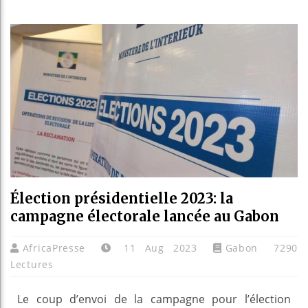
Les jeu
Guinée 
Réforme 
Bénin : 
Élection présidentielle 2023: la
campagne électorale lancée au Gabon
AfricaPresse
11 Aug 2023
Gabon
7290
Lectures
Le coup d’envoi de la campagne pour l’élection