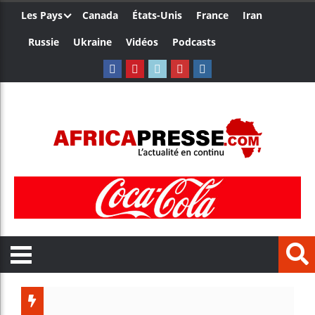
Les Pays
Canada
États-Unis
France
Iran
Russie
Ukraine
Vidéos
Podcasts
Trump n