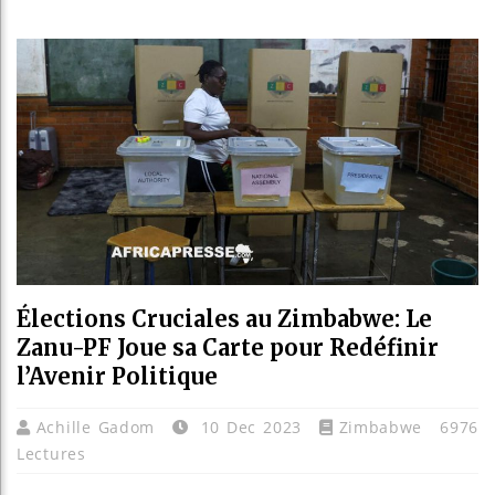
Les je
Guinée
Réform
Bénin 
Élections Cruciales au Zimbabwe: Le
Zanu-PF Joue sa Carte pour Redéfinir
l’Avenir Politique
Achille Gadom
10 Dec 2023
Zimbabwe
6976
Lectures