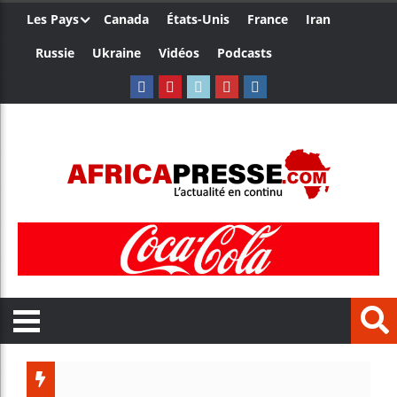
Les Pays
Canada
États-Unis
France
Iran
Russie
Ukraine
Vidéos
Podcasts
Trump 