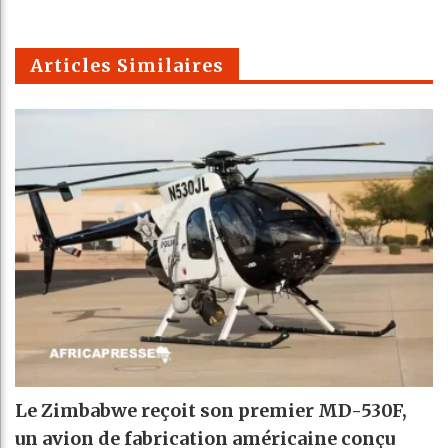
k
Telegra
Email
t
pt
m
Articles Similaires
Le Zimbabwe reçoit son premier MD-530F,
un avion de fabrication américaine conçu