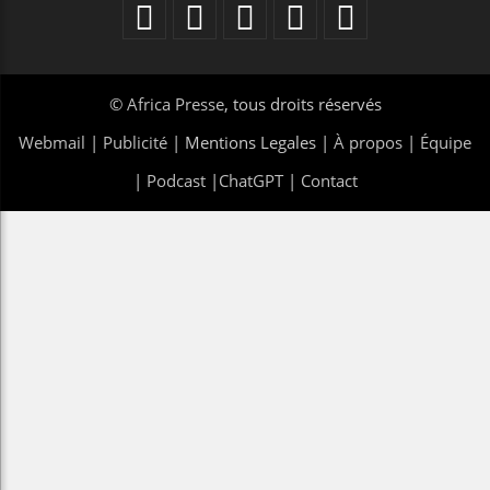
©
Africa Presse
, tous droits réservés
Webmail
|
Publicité
| Mentions Legales |
À propos
|
Équipe
|
Podcast
|
ChatGPT
|
Contact