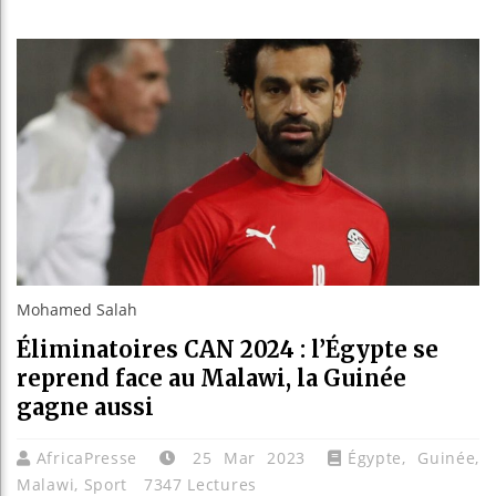
Réforme
Bénin 
Aliko 
Mohamed Salah
Éliminatoires CAN 2024 : l’Égypte se
reprend face au Malawi, la Guinée
gagne aussi
AfricaPresse
25 Mar 2023
Égypte
,
Guinée
,
Malawi
,
Sport
7347 Lectures