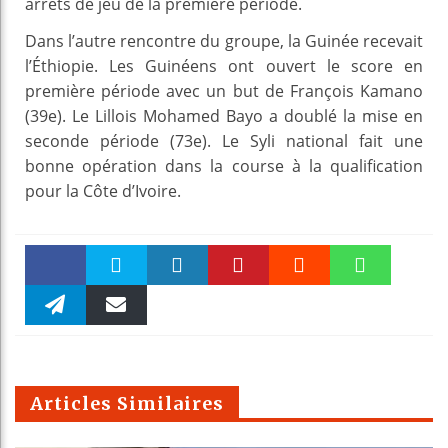
arrêts de jeu de la première période.
Dans l’autre rencontre du groupe, la Guinée recevait
l’Éthiopie. Les Guinéens ont ouvert le score en
première période avec un but de François Kamano
(39e). Le Lillois Mohamed Bayo a doublé la mise en
seconde période (73e). Le Syli national fait une
bonne opération dans la course à la qualification
pour la Côte d’Ivoire.
Faceboo
Twitter
linkedin
Pinteres
Reddit
WhatsAp
k
Telegra
Email
t
pt
m
Articles Similaires