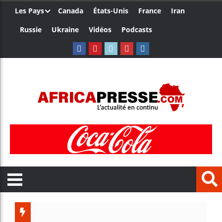
Les Pays
Canada
États-Unis
France
Iran
Russie
Ukraine
Vidéos
Podcasts
Côte d