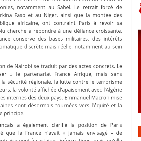
lonies, notamment au Sahel. Le retrait forcé de
urkina Faso et au Niger, ainsi que la montée des
blique africaine, ont contraint Paris à revoir sa
volu cherche à répondre à une défiance croissante,
rance conserve des bases militaires, des intérêts
omatique discrète mais réelle, notamment au sein
on de Nairobi se traduit par des actes concrets. Le
r » le partenariat France Afrique, mais sans
 sécurité régionale, la lutte contre le terrorisme
leurs, la volonté affichée d’apaisement avec l’Algérie
ques internes des deux pays. Emmanuel Macron mise
caines sont désormais tournées vers l’équité et la
e principe.
ançais a également clarifié la position de Paris
ré que la France n’avait « jamais envisagé » de
ontrairement à certaines informations, mais qu’elle