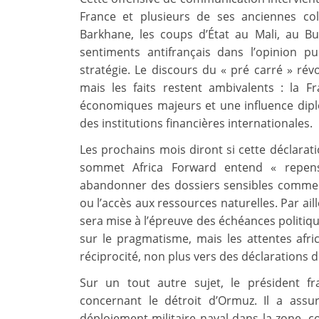
France et plusieurs de ses anciennes co
Barkhane, les coups d’État au Mali, au B
sentiments antifrançais dans l’opinion pu
stratégie. Le discours du « pré carré » ré
mais les faits restent ambivalents : la F
économiques majeurs et une influence dipl
des institutions financières internationales.
Les prochains mois diront si cette déclarati
sommet Africa Forward entend « repense
abandonner des dossiers sensibles comme la
ou l’accès aux ressources naturelles. Par ail
sera mise à l’épreuve des échéances politi
sur le pragmatisme, mais les attentes afri
réciprocité, non plus vers des déclarations d
Sur un tout autre sujet, le président fr
concernant le détroit d’Ormuz. Il a assu
déploiement militaire naval dans la zone, c