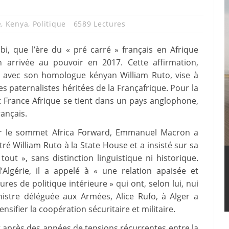
e
,
Kenya
,
Politique
6589 Lectures
, que l’ère du « pré carré » français en Afrique
 arrivée au pouvoir en 2017. Cette affirmation,
e avec son homologue kényan William Ruto, vise à
 paternalistes héritées de la Françafrique. Pour la
t France Afrique se tient dans un pays anglophone,
rançais.
ur le sommet Africa Forward, Emmanuel Macron a
tré William Ruto à la State House et a insisté sur sa
ut », sans distinction linguistique ni historique.
’Algérie, il a appelé à « une relation apaisée et
res de politique intérieure » qui ont, selon lui, nui
nistre déléguée aux Armées, Alice Rufo, à Alger a
nsifier la coopération sécuritaire et militaire.
 après des années de tensions récurrentes entre la