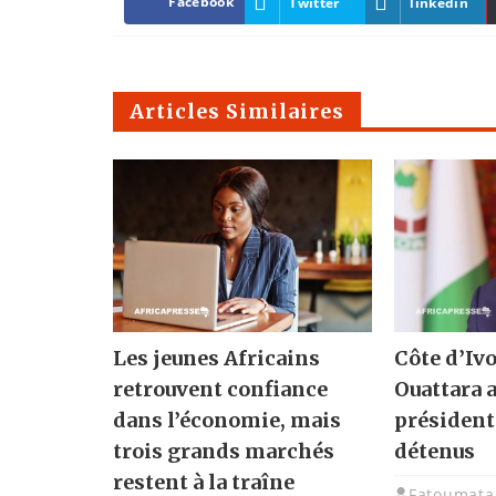
Facebook
Twitter
linkedin
Articles Similaires
Les jeunes Africains
Côte d’Ivo
retrouvent confiance
Ouattara 
dans l’économie, mais
présidenti
trois grands marchés
détenus
restent à la traîne
Fatoumata 