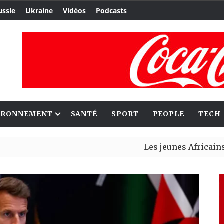
ussie
Ukraine
Vidéos
Podcasts
IRONNEMENT
SANTÉ
SPORT
PEOPLE
TECH
Les jeunes Africains retrouve
Aliko Dangote et Mark Carney 