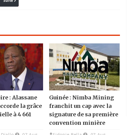
Suite
Pinterest
Reddit
Email
ire : Alassane
Guinée : Nimba Mining
accorde la grâce
franchit un cap avec la
elle à 4 661
signature de sa première
convention minière
Diallo
07 Aug
Sidonie Bella
07 Aug