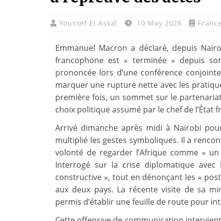
Youssef El Assal
10 May 2026
Franc
Emmanuel Macron a déclaré, depuis Nairobi
francophone est « terminée » depuis son
prononcée lors d’une conférence conjoint
marquer une rupture nette avec les pratiques
première fois, un sommet sur le partenaria
choix politique assumé par le chef de l’État f
Arrivé dimanche après midi à Nairobi po
multiplié les gestes symboliques. Il a rencon
volonté de regarder l’Afrique comme « un to
Interrogé sur la crise diplomatique avec l
constructive », tout en dénonçant les « postu
aux deux pays. La récente visite de sa mi
permis d’établir une feuille de route pour inte
Cette offensive de communication intervient