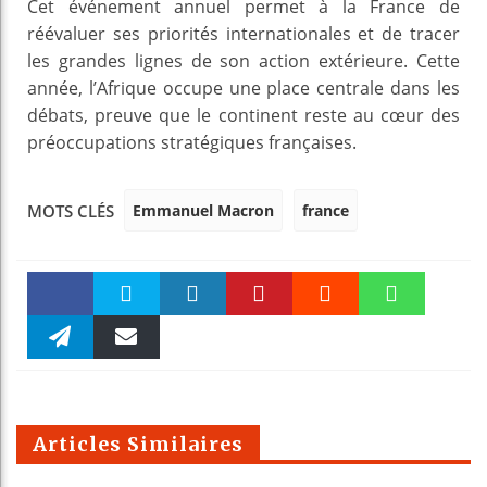
Cet événement annuel permet à la France de
réévaluer ses priorités internationales et de tracer
les grandes lignes de son action extérieure. Cette
année, l’Afrique occupe une place centrale dans les
débats, preuve que le continent reste au cœur des
préoccupations stratégiques françaises.
Emmanuel Macron
france
MOTS CLÉS
Faceboo
Twitter
linkedin
Pinteres
Reddit
WhatsAp
k
Telegra
Email
t
pt
m
Articles Similaires