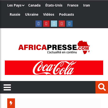
Les Pays
Canada
États-Unis
France
Iran
Russie
Ukraine
Vidéos
Podcasts
Trump n