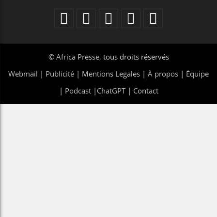
©
Africa Presse
, tous droits réservés
Webmail
|
Publicité
| Mentions Legales |
À propos
|
Équipe
|
Podcast
|
ChatGPT
|
Contact