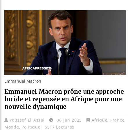
Les jeun
Guinée :
Réforme 
Bénin : 
Emmanuel Macron
Emmanuel Macron prône une approche
lucide et repensée en Afrique pour une
nouvelle dynamique
Youssef El Assal
06 Jan 2025
Afrique
,
France
,
Monde
,
Politique
6917 Lectures