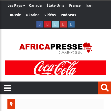
Les Pays
Canada
États-Unis
France
Iran
Russie
Ukraine
Vidéos
Podcasts
Trump n