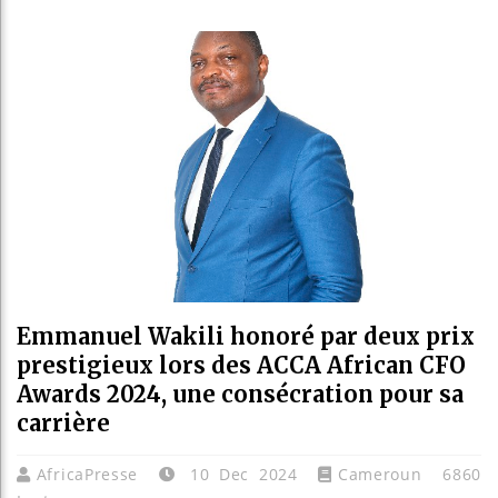
Les jeu
Guinée 
Réforme 
Bénin : 
Emmanuel Wakili honoré par deux prix
prestigieux lors des ACCA African CFO
Awards 2024, une consécration pour sa
carrière
AfricaPresse
10 Dec 2024
Cameroun
6860