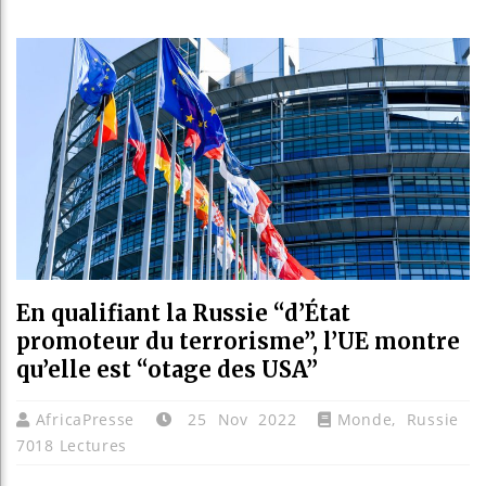
Réparatio
Canada :
Reboiseme
En qualifiant la Russie “d’État
promoteur du terrorisme”, l’UE montre
qu’elle est “otage des USA”
AfricaPresse
25 Nov 2022
Monde
,
Russie
7018 Lectures