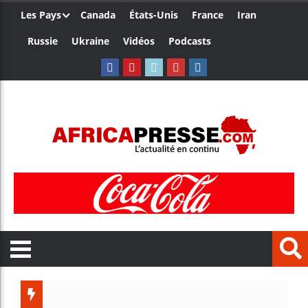
Les Pays
Canada
États-Unis
France
Iran
Russie
Ukraine
Vidéos
Podcasts
Ceuta : R