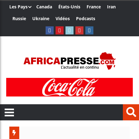
Les Pays
Canada
États-Unis
France
Iran
Russie
Ukraine
Vidéos
Podcasts
Trump nom