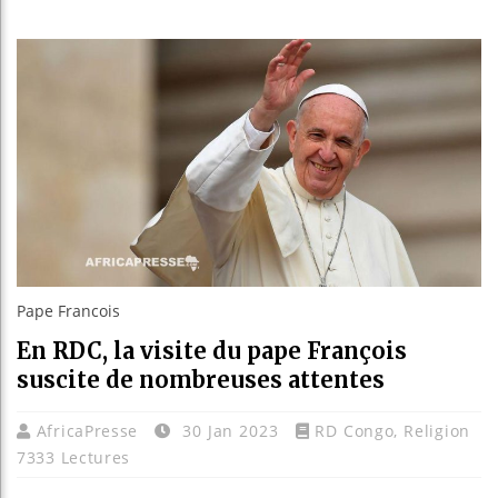
Les jeune
Guinée : 
Réforme él
Bénin : Pa
Pape Francois
En RDC, la visite du pape François
suscite de nombreuses attentes
AfricaPresse
30 Jan 2023
RD Congo
,
Religion
7333 Lectures