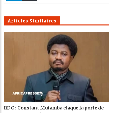
k
Telegra
Email
t
pt
m
Articles Similaires
RDC : Constant Mutamba claque la porte de