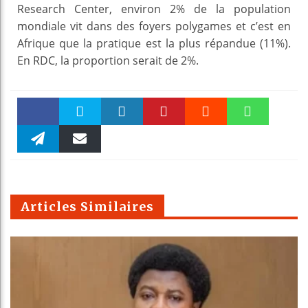
Research Center, environ 2% de la population
mondiale vit dans des foyers polygames et c’est en
Afrique que la pratique est la plus répandue (11%).
En RDC, la proportion serait de 2%.
Faceboo
Twitter
linkedin
Pinteres
Reddit
WhatsAp
k
Telegra
Email
t
pt
m
Articles Similaires