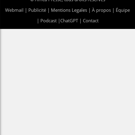
Webmail
|
Publicité
| Mentions Legales |
À propos
|
Équipe
|
Podcast
|
ChatGPT
|
Contact