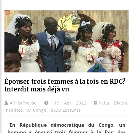
Bassirou Di
Côte d’Ivoir
Tunisie : l
Ceuta : Raba
Épouser trois femmes à la fois en RDC?
Interdit mais déjà vu
AfricaPresse
19 Apr 2022
Faits Divers
,
Insolites
,
RD Congo
8533 Lectures
“En République démocratique du Congo, un
homme a épousé trois femmes à la fois: des