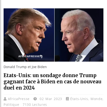
Les jeunes A
Guinée : Nim
Réforme élect
Bénin : Patr
Donald Trump et Joe Biden
Etats-Unis: un sondage donne Trump
gagnant face à Biden en cas de nouveau
duel en 2024
AfricaPresse
02 Mar 2023
États-Unis
,
Monde
,
Politique
7130 Lectures