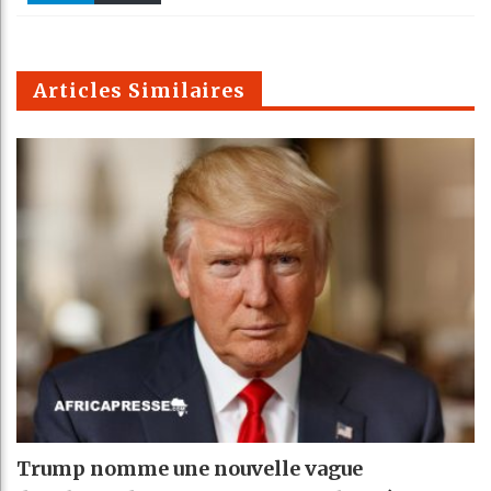
k
Telegra
Email
t
pt
m
Articles Similaires
Trump nomme une nouvelle vague