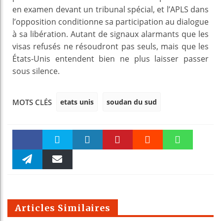
en examen devant un tribunal spécial, et l’APLS dans
l’opposition conditionne sa participation au dialogue
à sa libération. Autant de signaux alarmants que les
visas refusés ne résoudront pas seuls, mais que les
États-Unis entendent bien ne plus laisser passer
sous silence.
etats unis
soudan du sud
MOTS CLÉS
Faceboo
Twitter
linkedin
Pinteres
Reddit
WhatsAp
k
Telegra
Email
t
pt
m
Articles Similaires