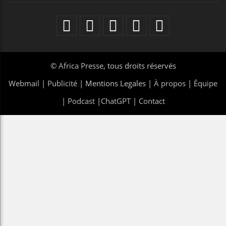
©
Africa Presse
, tous droits réservés
Webmail
|
Publicité
| Mentions Legales |
À propos
|
Équipe
|
Podcast
|
ChatGPT
|
Contact