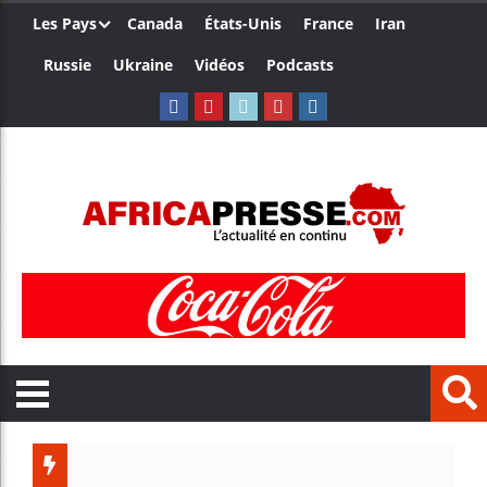
Les Pays
Canada
États-Unis
France
Iran
Russie
Ukraine
Vidéos
Podcasts
Les jeun