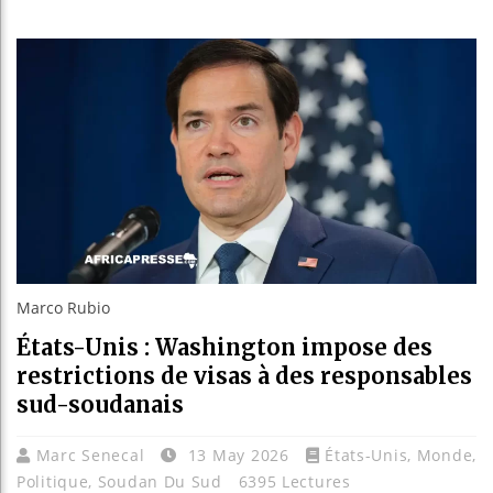
Guinée :
Réforme é
Bénin : P
Aliko Da
Marco Rubio
États-Unis : Washington impose des
restrictions de visas à des responsables
sud-soudanais
Marc Senecal
13 May 2026
États-Unis
,
Monde
,
Politique
,
Soudan Du Sud
6395 Lectures