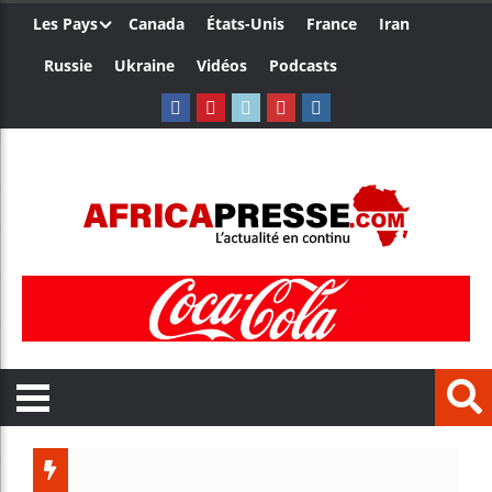
Les Pays
Canada
États-Unis
France
Iran
Russie
Ukraine
Vidéos
Podcasts
Les jeunes