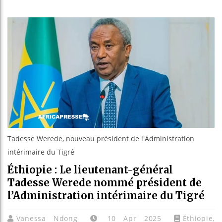
Guinée : N
Réforme él
Bénin : Pa
Aliko Dang
Tadesse Werede, nouveau président de l'Administration
intérimaire du Tigré
Éthiopie : Le lieutenant-général
Tadesse Werede nommé président de
l’Administration intérimaire du Tigré
Vanessa Ndong
10 Apr 2025
Éthiopie
,