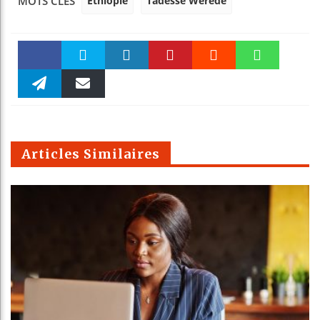
Éthiopie
Tadesse Werede
MOTS CLÉS
Faceboo
Twitter
linkedin
Pinteres
Reddit
WhatsAp
k
Telegra
Email
t
pt
m
Articles Similaires