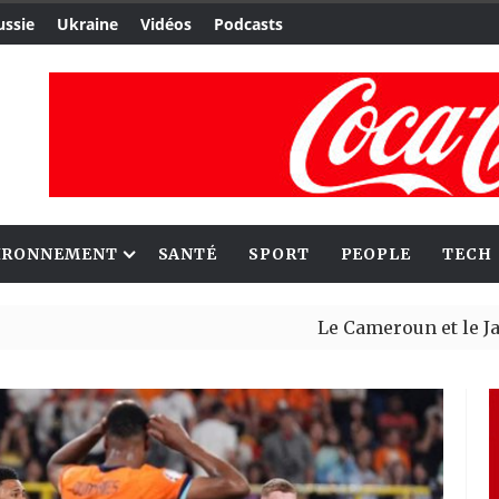
ussie
Ukraine
Vidéos
Podcasts
IRONNEMENT
SANTÉ
SPORT
PEOPLE
TECH
Le Cameroun et le Japon ren
Ceuta : Rabat affirme avoir 