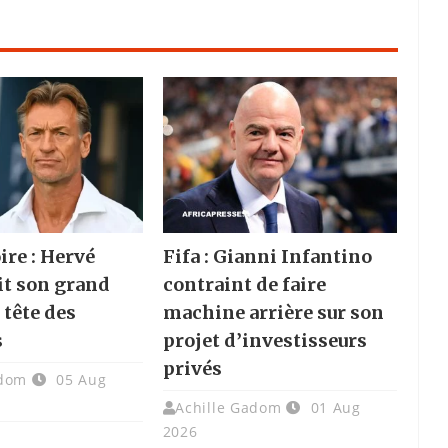
ire : Hervé
Fifa : Gianni Infantino
it son grand
contraint de faire
a tête des
machine arrière sur son
s
projet d’investisseurs
privés
adom
05 Aug
Achille Gadom
01 Aug
2026