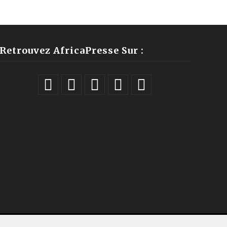
Retrouvez AfricaPresse Sur :
ales |
À propos
|
Équipe
|
Podcast
|
ChatGPT
|
Contact