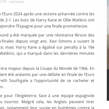
6791 Lectures
e l’Euro 2024 après une victoire acharnée contre les
 de 2-1. Les buts de Harry Kane et Ollie Watkins ont
ejoindre l’Espagne pour une finale prometteuse.
mund a été marquée par une résistance féroce des
i-finales depuis vingt ans. Xavi Simons a ouvert le
e, mais Harry Kane a égalisé sur penalty à la 18e
e Watkins, qui a marqué dans les dernières minutes
 titre majeur depuis la Coupe du Monde de 1966. En
ent été anéantis par une défaite en finale de l’Euro
Gareth Southgate a l’opportunité de se racheter et
s.
ile pour l’Angleterre, face à une équipe espagnole
 tournoi. Malgré cela, les Anglais peuvent tirer
es, notamment leur survie en huitièmes contre la