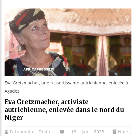
Les jeun
Guinée :
Réforme é
Bénin : 
Eva Gretzmacher, une ressortissante autrichienne, enlevée à
Agadez
Eva Gretzmacher, activiste
autrichienne, enlevée dans le nord du
Niger
Fatoumata Diallo
13 Jan 2025
Niger
,