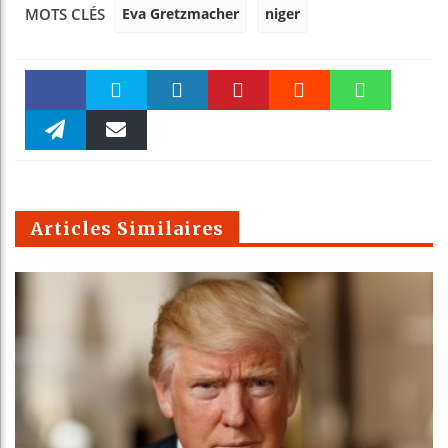
Eva Gretzmacher
niger
MOTS CLÉS
Faceboo
Twitter
linkedin
Pinteres
Reddit
WhatsAp
k
Telegra
Email
t
pt
m
Articles Similaires