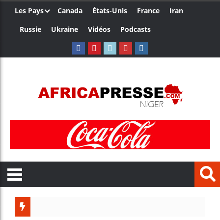
Les Pays
Canada
États-Unis
France
Iran
Russie
Ukraine
Vidéos
Podcasts
Trump no