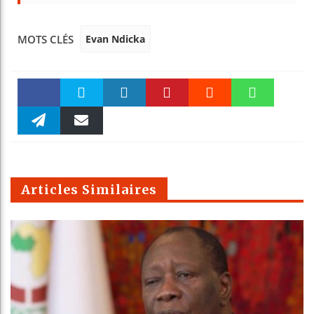
Evan Ndicka
MOTS CLÉS
Faceboo
Twitter
linkedin
Pinteres
Reddit
WhatsAp
k
Telegra
Email
t
pt
m
Articles Similaires