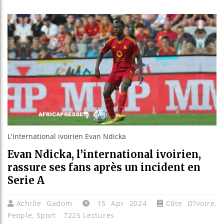
Les jeune
Guinée : 
Réforme é
Bénin : P
L'international ivoirien Evan Ndicka
Evan Ndicka, l’international ivoirien,
rassure ses fans après un incident en
Serie A
Achille Gadom
15 Apr 2024
Côte D’Ivoire
,
People
,
Sport
7225 Lectures