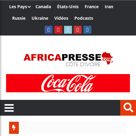
Les Pays
Canada
États-Unis
France
Iran
Russie
Ukraine
Vidéos
Podcasts
Trump no