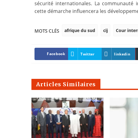
sécurité internationales. La communauté 
cette démarche influencera les développeme
afrique du sud
cij
Cour inter
MOTS CLÉS
Facebook
Twitter
linkedin
Articles Similaires