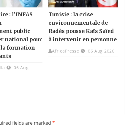
ire : l’INFAS
Tunisie : la crise
n
environnementale de
ment public
Radès pousse Kaïs Saïed
er national pour
à intervenir en personne
 la formation
AfricaPresse
06 Aug 2026
ants
lla
06 Aug
ired fields are marked
*