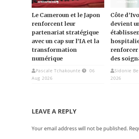
Le Cameroun et le Japon
Côte d’Ivo
renforcent leur
devient u
partenariat stratégique
établisse
avec un cap sur l’IA et la
hospitali
transformation
renforcer
numérique
des soign
Pascale Tchakounte
06
Sidonie Be
Aug 2026
2026
LEAVE A REPLY
Your email address will not be published.
Requ