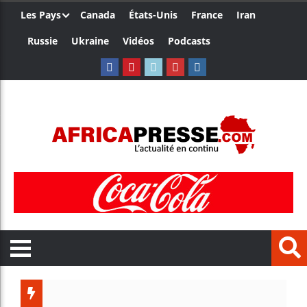
Les Pays
Canada
États-Unis
France
Iran
Russie
Ukraine
Vidéos
Podcasts
Le Camer