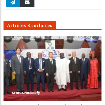
Faceboo
Twitter
linkedin
Pinteres
Reddit
WhatsAp
k
Telegra
Email
t
pt
m
Articles Similaires