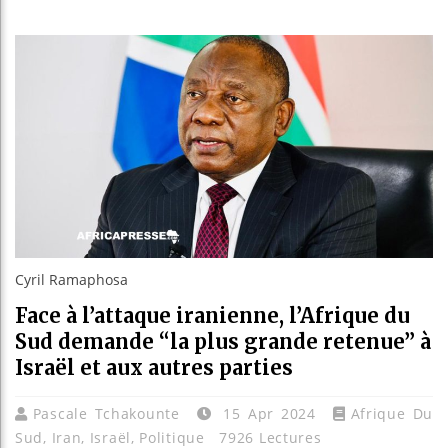
Bassiro
Côte d’I
Tunisie
Ceuta : 
Cyril Ramaphosa
Face à l’attaque iranienne, l’Afrique du
Sud demande “la plus grande retenue” à
Israël et aux autres parties
Pascale Tchakounte
15 Apr 2024
Afrique Du
Sud
,
Iran
,
Israël
,
Politique
7926 Lectures