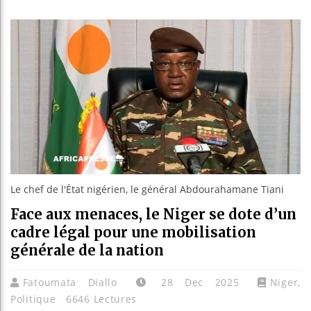
Les jeunes
Guinée : 
Réforme él
Bénin : Pa
Le chef de l'État nigérien, le général Abdourahamane Tiani
Face aux menaces, le Niger se dote d’un
cadre légal pour une mobilisation
générale de la nation
Fatoumata Diallo
28 Dec 2025
Niger
,
Politique
6646 Lectures