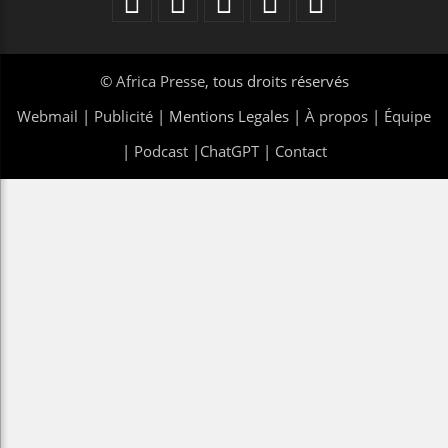
©
Africa Presse
, tous droits réservés
Webmail
|
Publicité
| Mentions Legales |
À propos
|
Équipe
|
Podcast
|
ChatGPT
|
Contact