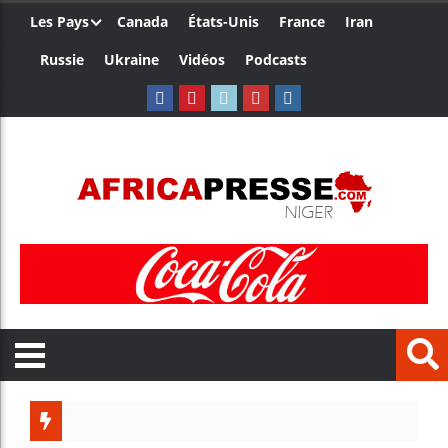
Les Pays
Canada
États-Unis
France
Iran
Russie
Ukraine
Vidéos
Podcasts
Trump nom