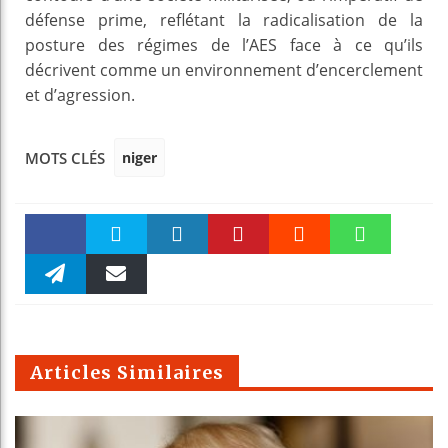
défense prime, reflétant la radicalisation de la
posture des régimes de l’AES face à ce qu’ils
décrivent comme un environnement d’encerclement
et d’agression.
niger
MOTS CLÉS
Faceboo
Twitter
linkedin
Pinteres
Reddit
WhatsAp
k
Telegra
Email
t
pt
m
Articles Similaires