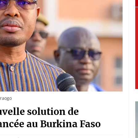
draogo
velle solution de
ncée au Burkina Faso