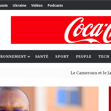
ussie
Ukraine
Vidéos
Podcasts
IRONNEMENT
SANTÉ
SPORT
PEOPLE
TECH
Le Cameroun et le Japon renfo
Ceuta : Rabat affirme avoir al