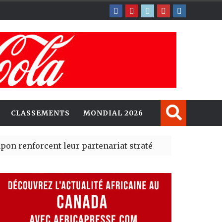
CLASSEMENTS
MONDIAL 2026
rcent leur partenariat stratégique avec un cap sur l’IA
erté Madrid des risques migratoires dès juillet
| 05 Aug 2