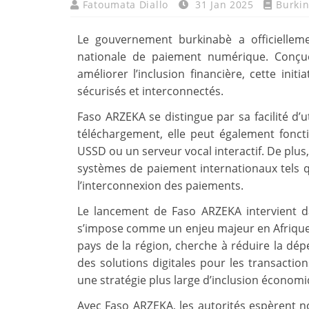
Fatoumata Diallo
31 Jan 2025
Burkin
Le gouvernement burkinabè a officiellem
nationale de paiement numérique. Conçue 
améliorer l’inclusion financière, cette init
sécurisés et interconnectés.
Faso ARZEKA se distingue par sa facilité d’u
téléchargement, elle peut également fonct
USSD ou un serveur vocal interactif. De plus,
systèmes de paiement internationaux tels q
l’interconnexion des paiements.
Le lancement de Faso ARZEKA intervient 
s’impose comme un enjeu majeur en Afrique d
pays de la région, cherche à réduire la dép
des solutions digitales pour les transaction
une stratégie plus large d’inclusion économ
Avec Faso ARZEKA, les autorités espèrent n