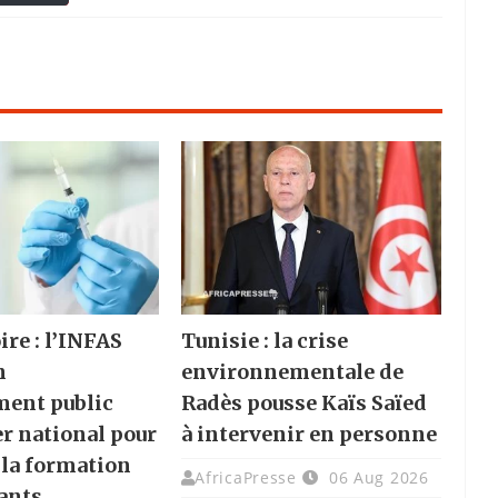
ire : l’INFAS
Tunisie : la crise
n
environnementale de
ment public
Radès pousse Kaïs Saïed
er national pour
à intervenir en personne
 la formation
AfricaPresse
06 Aug 2026
ants