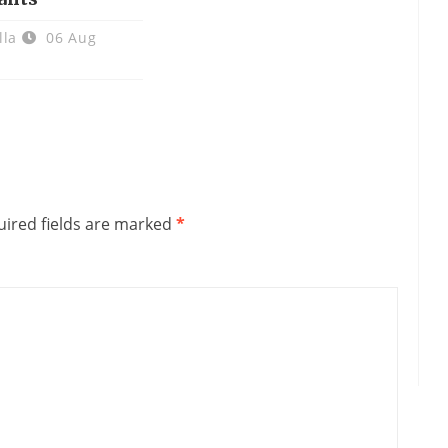
lla
06 Aug
ired fields are marked
*