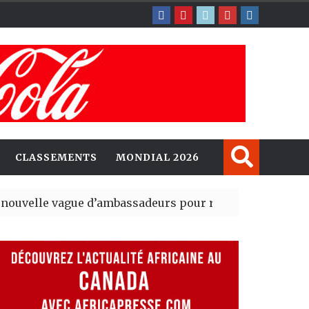
CLASSEMENTS
MONDIAL 2026
gue d’ambassadeurs pour renforcer la présence améri
ident du tout premier Sénat issu de la réforme constitu