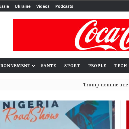
ussie
Ukraine
Vidéos
Podcasts
IRONNEMENT
SANTÉ
SPORT
PEOPLE
TECH
Trump nomme une nouvelle va
Bénin : Patrice Talon élu prés