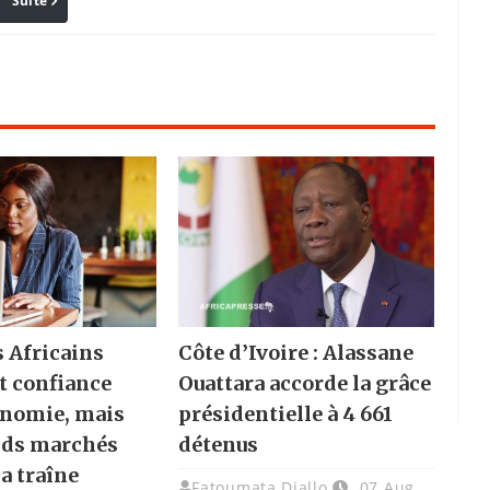
Suite
Pinterest
Reddit
Email
s Africains
Côte d’Ivoire : Alassane
t confiance
Ouattara accorde la grâce
onomie, mais
présidentielle à 4 661
nds marchés
détenus
la traîne
Fatoumata Diallo
07 Aug