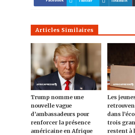
Facebook
Twitter
linkedin
Articles Similaires
Trump nomme une
Les jeune
nouvelle vague
retrouven
d’ambassadeurs pour
dans l’éc
renforcer la présence
trois gra
américaine en Afrique
restent à 