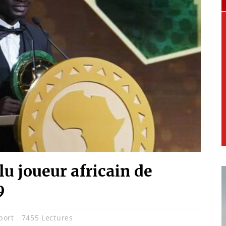
lu joueur africain de
9
port
7455 Lectures