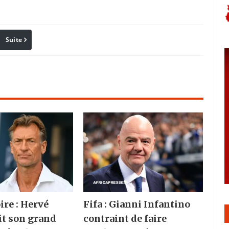
Suite
Pinterest
Reddit
Email
ire : Hervé
Fifa : Gianni Infantino
it son grand
contraint de faire