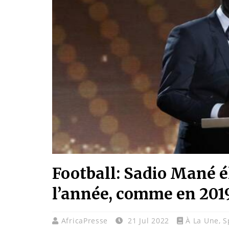
Football: Sadio Mané é
l’année, comme en 201
AfricaPresse
21 Jul 2022
À La Une
,
S