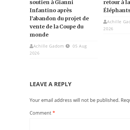
soutien à Gianni
retour à l
Infantino après
Éléphant
l’abandon du projet de
Achille G
vente de la Coupe du
2026
monde
Achille Gadom
05 Aug
2026
LEAVE A REPLY
Your email address will not be published.
Requ
Comment
*