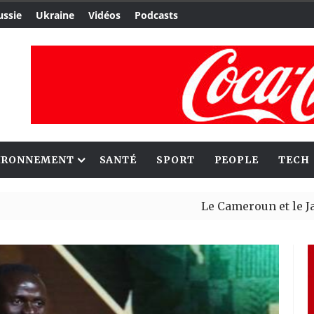
ussie
Ukraine
Vidéos
Podcasts
IRONNEMENT
SANTÉ
SPORT
PEOPLE
TECH
Le Cameroun et le Japon ren
Ceuta : Rabat affirme avoir 