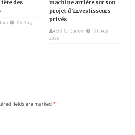
a tête des
machine arrière sur son
s
projet d’investisseurs
privés
adom
05 Aug
Achille Gadom
01 Aug
2026
ired fields are marked
*