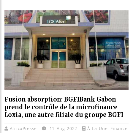
Les jeun
Guinée :
Réforme 
Bénin : 
Fusion absorption: BGFIBank Gabon
prend le contrôle de la microfinance
Loxia, une autre filiale du groupe BGFI
AfricaPresse
11 Aug 2022
À La Une
,
Finance
,