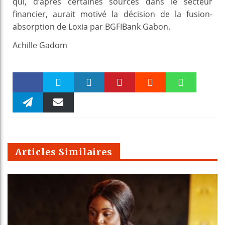
qui, d’après certaines sources dans le secteur
financier, aurait motivé la décision de la fusion-
absorption de Loxia par BGFIBank Gabon.
Achille Gadom
Faceboo
Twitter
linkedin
Pinteres
Reddit
WhatsAp
k
Telegra
Email
t
pt
m
Articles Similaires