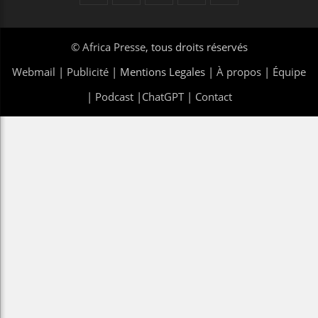
©
Africa Presse
, tous droits réservés
Webmail
|
Publicité
| Mentions Legales |
À propos
|
Équipe
|
Podcast
|
ChatGPT
|
Contact