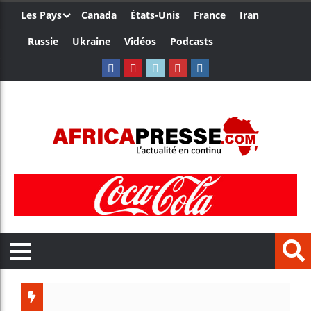
Les Pays
Canada
États-Unis
France
Iran
Russie
Ukraine
Vidéos
Podcasts
Trump n