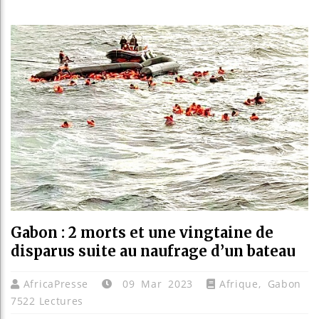
Bassir
Côte d
Tunisi
Ceuta 
Gabon : 2 morts et une vingtaine de
disparus suite au naufrage d’un bateau
AfricaPresse
09 Mar 2023
Afrique
,
Gabon
7522 Lectures