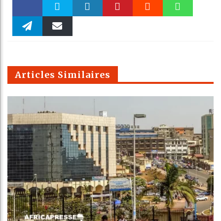
Faceboo
Twitter
linkedin
Pinteres
Reddit
WhatsAp
k
Telegra
Email
t
pt
m
Articles Similaires