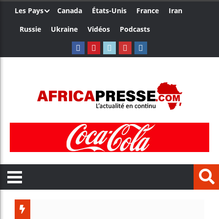
Les Pays
Canada
États-Unis
France
Iran
Russie
Ukraine
Vidéos
Podcasts
Le Cam