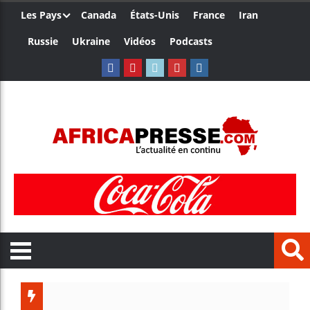
Les Pays
Canada
États-Unis
France
Iran
Russie
Ukraine
Vidéos
Podcasts
Le Camero