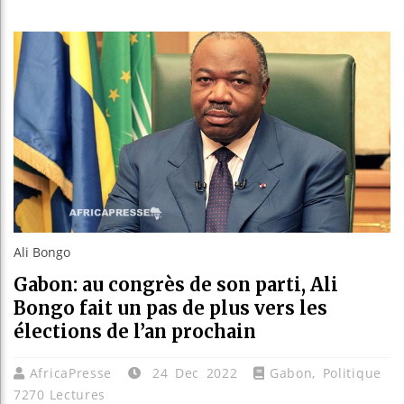
Bassirou
Côte d’Iv
Tunisie 
Ceuta : R
Ali Bongo
Gabon: au congrès de son parti, Ali
Bongo fait un pas de plus vers les
élections de l’an prochain
AfricaPresse
24 Dec 2022
Gabon
,
Politique
7270 Lectures