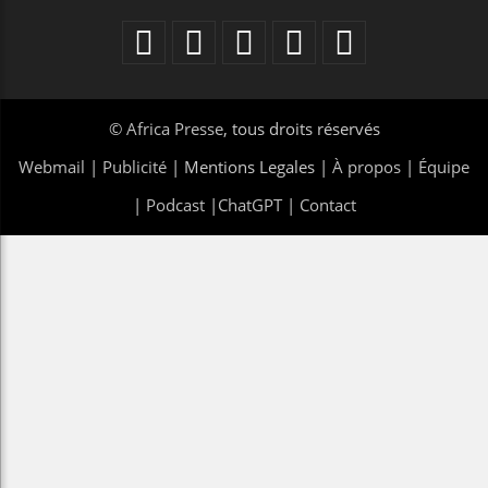
©
Africa Presse
, tous droits réservés
Webmail
|
Publicité
| Mentions Legales |
À propos
|
Équipe
|
Podcast
|
ChatGPT
|
Contact