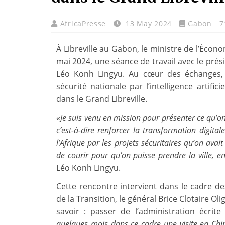
AfricaPresse
13 May 2024
Gabon
7
À Libreville au Gabon, le ministre de l’Éco
mai 2024, une séance de travail avec le prés
Léo Konh Lingyu. Au cœur des échanges, la
sécurité nationale par l’intelligence artifi
dans le Grand Libreville.
«
Je suis venu en mission pour présenter ce qu’o
c’est-à-dire renforcer la transformation digit
l’Afrique par les projets sécuritaires qu’on ava
de courir pour qu’on puisse prendre la ville, e
Léo Konh Lingyu.
Cette rencontre intervient dans le cadre de
de la Transition, le général Brice Clotaire 
savoir : passer de l’administration écrite
quelques mois dans ce cadre une visite en Ch