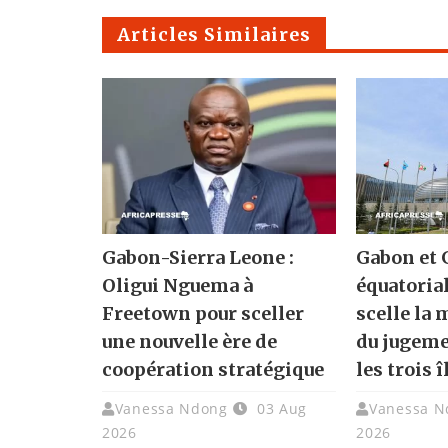
Articles Similaires
Gabon-Sierra Leone :
Gabon et 
Oligui Nguema à
équatorial
Freetown pour sceller
scelle la
une nouvelle ère de
du jugemen
coopération stratégique
les trois 
Vanessa Ndong
03 Aug
Vanessa N
2026
2026