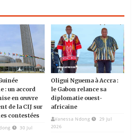
Guinée
Oligui Nguema à Accra :
e : un accord
le Gabon relance sa
 mise en œuvre
diplomatie ouest-
t de la CIJ sur
africaine
îles contestées
Vanessa Ndong
29 Jul
2026
dong
30 Jul