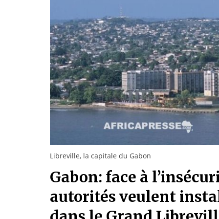
Libreville, la capitale du Gabon
Gabon: face à l’insécur
autorités veulent insta
dans le Grand Librevil