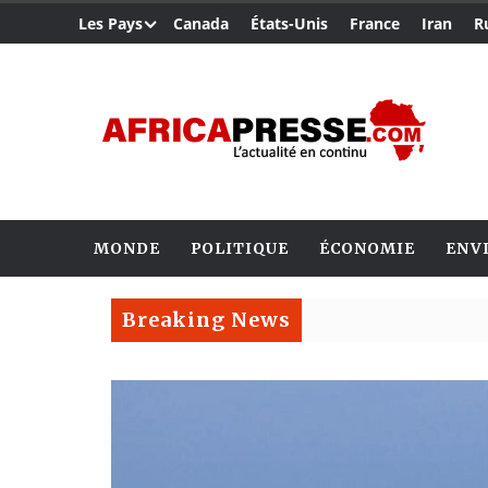
Les Pays
Canada
États-Unis
France
Iran
R
MONDE
POLITIQUE
ÉCONOMIE
ENV
Breaking News