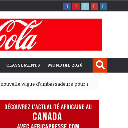
CLASSEMENTS
MONDIAL 2026
ague d’ambassadeurs pour renforcer la présence amér
sident du tout premier Sénat issu de la réforme constit