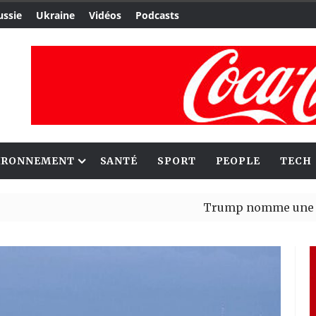
ussie
Ukraine
Vidéos
Podcasts
IRONNEMENT
SANTÉ
SPORT
PEOPLE
TECH
Trump nomme une nouvelle v
Bénin : Patrice Talon élu pré