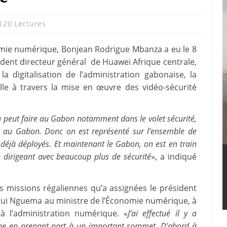
120 Lectures
nomie numérique, Bonjean Rodrigue Mbanza a eu le 8
ident directeur général de Huawei Afrique centrale,
 digitalisation de l’administration gabonaise, la
cielle à travers la mise en œuvre des vidéo-sécurité
n peut faire au Gabon notamment dans le volet sécurité,
ale au Gabon. Donc on est représenté sur l’ensemble de
it déjà déployés. Et maintenant le Gabon, on est en train
n dirigeant avec beaucoup plus de sécurité
», a indiqué
s missions régaliennes qu’a assignées le président
Oligui Nguema au ministre de l’Économie numérique, à
 à l’administration numérique. «
J’ai effectué il y a
ine en prenant part à un important sommet. D’abord à