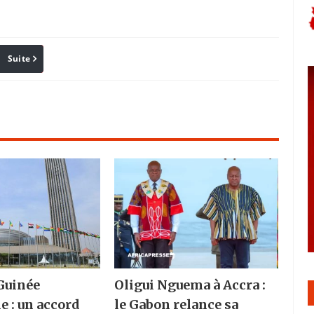
Suite
Pinterest
Reddit
Email
Guinée
Oligui Nguema à Accra :
e : un accord
le Gabon relance sa