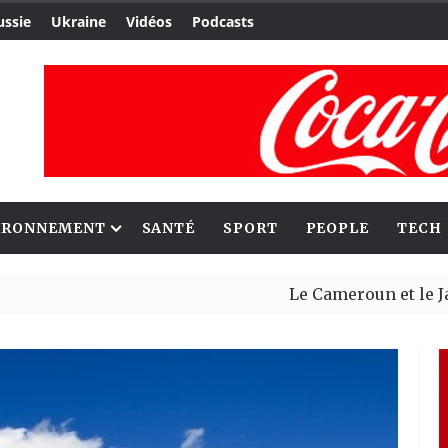
ussie
Ukraine
Vidéos
Podcasts
IRONNEMENT
SANTÉ
SPORT
PEOPLE
TECH
Le Cameroun et le Japon re
Ceuta : Rabat affirme avoir