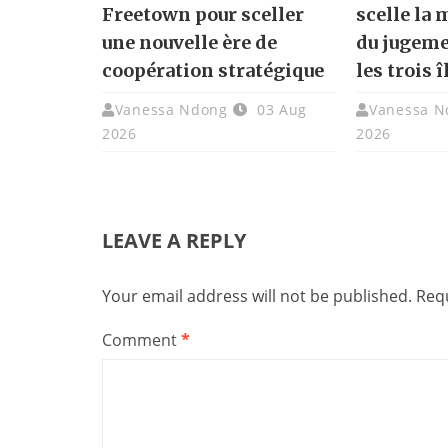
Freetown pour sceller
scelle la
une nouvelle ère de
du jugemen
coopération stratégique
les trois 
Vanessa Ndong
03 Aug
Vanessa N
2026
2026
LEAVE A REPLY
Your email address will not be published.
Requ
Comment
*