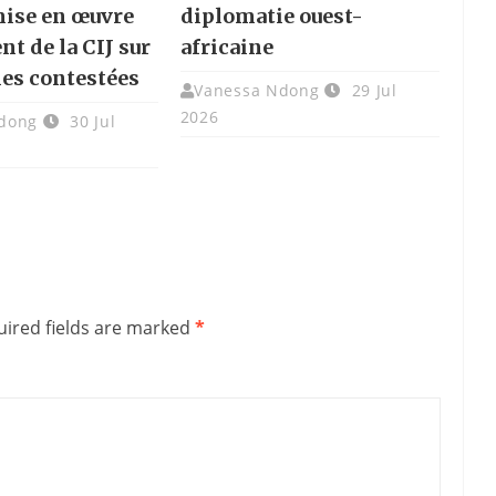
 mise en œuvre
diplomatie ouest-
t de la CIJ sur
africaine
îles contestées
Vanessa Ndong
29 Jul
2026
dong
30 Jul
ired fields are marked
*