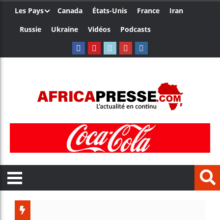
Les Pays
Canada
États-Unis
France
Iran
Russie
Ukraine
Vidéos
Podcasts
Le Camer