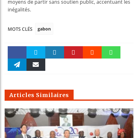
moyens de partir sans soutien public, accentuant les
inégalités.
gabon
MOTS CLÉS
Faceboo
Twitter
linkedin
Pinteres
Reddit
WhatsAp
k
Telegra
Email
t
pt
m
Articles Similaires