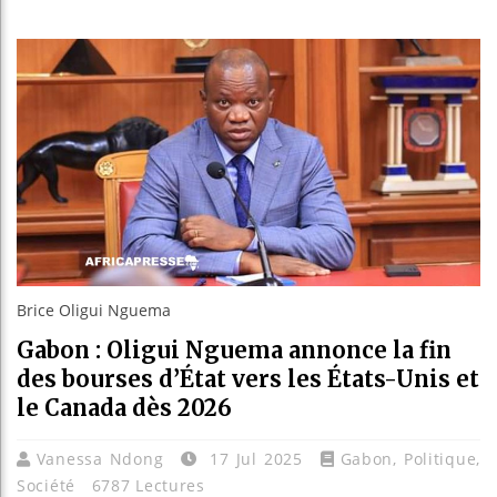
Bassirou
Côte d’I
Tunisie 
Ceuta : 
Brice Oligui Nguema
Gabon : Oligui Nguema annonce la fin
des bourses d’État vers les États-Unis et
le Canada dès 2026
Vanessa Ndong
17 Jul 2025
Gabon
,
Politique
,
Société
6787 Lectures