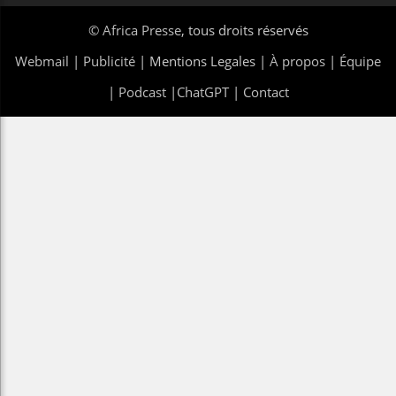
©
Africa Presse
, tous droits réservés
Webmail
|
Publicité
| Mentions Legales |
À propos
|
Équipe
|
Podcast
|
ChatGPT
|
Contact