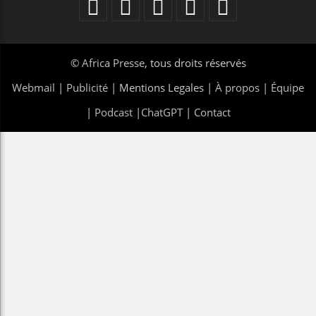
©
Africa Presse
, tous droits réservés
Webmail
|
Publicité
| Mentions Legales |
À propos
|
Équipe
|
Podcast
|
ChatGPT
|
Contact