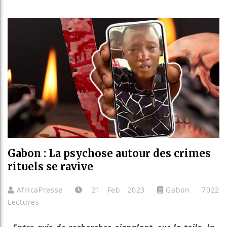
Les jeunes
Guinée : 
Réforme él
Bénin : Pa
Gabon : La psychose autour des crimes
rituels se ravive
AfricaPresse
21 Feb 2023
Gabon
7022
Lectures