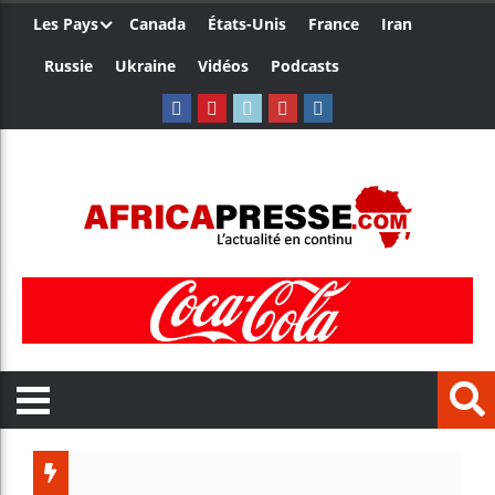
Les Pays
Canada
États-Unis
France
Iran
Russie
Ukraine
Vidéos
Podcasts
Trump nom