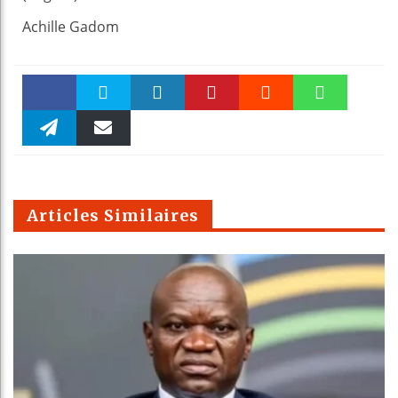
Achille Gadom
Faceboo
Twitter
linkedin
Pinteres
Reddit
WhatsAp
k
Telegra
Email
t
pt
m
Articles Similaires