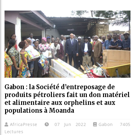
Guinée 
Réforme 
Bénin : 
Aliko D
Gabon : la Société d’entreposage de
produits pétroliers fait un don matériel
et alimentaire aux orphelins et aux
populations à Moanda
AfricaPresse
07 Jun 2022
Gabon
7405
Lectures