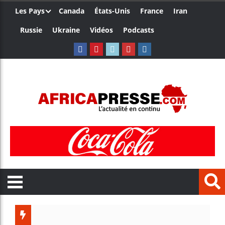
Les Pays
Canada
États-Unis
France
Iran
Russie
Ukraine
Vidéos
Podcasts
Les jeun