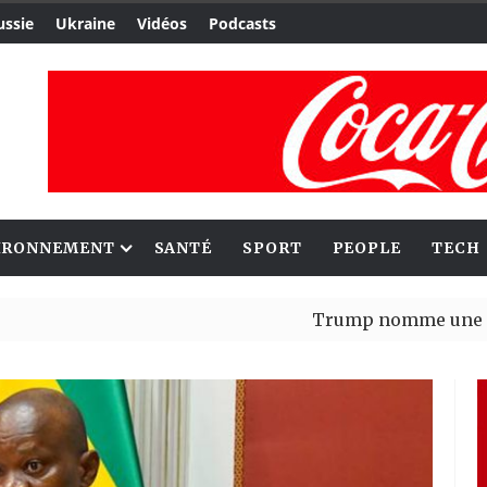
ussie
Ukraine
Vidéos
Podcasts
IRONNEMENT
SANTÉ
SPORT
PEOPLE
TECH
Trump nomme une nouvelle va
Bénin : Patrice Talon élu pré