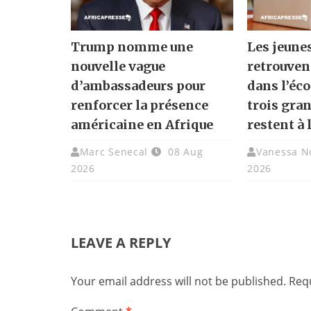
Trump nomme une
Les jeune
nouvelle vague
retrouven
d’ambassadeurs pour
dans l’éc
renforcer la présence
trois gra
américaine en Afrique
restent à 
Marc Senecal
08 Aug
Vanessa N
2026
2026
LEAVE A REPLY
Your email address will not be published.
Requ