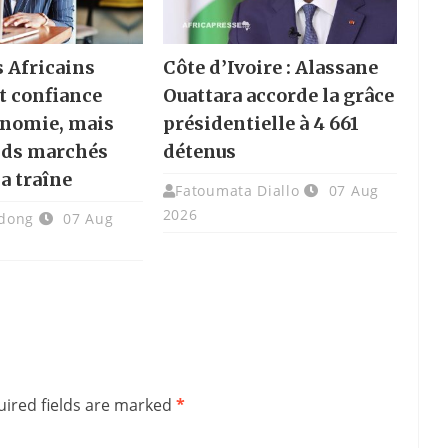
s Africains
Côte d’Ivoire : Alassane
t confiance
Ouattara accorde la grâce
onomie, mais
présidentielle à 4 661
nds marchés
détenus
la traîne
Fatoumata Diallo
07 Aug
2026
dong
07 Aug
ired fields are marked
*