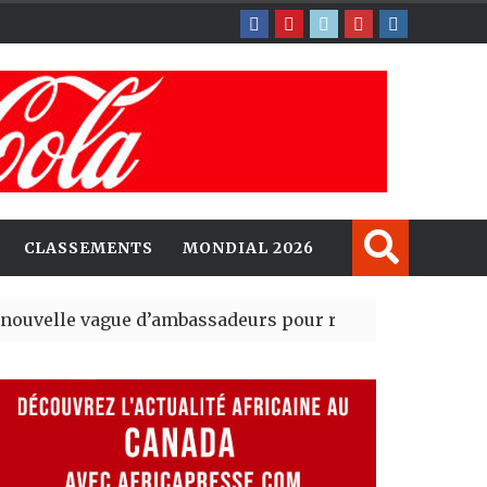
CLASSEMENTS
MONDIAL 2026
gue d’ambassadeurs pour renforcer la présence améri
sident du tout premier Sénat issu de la réforme constitu