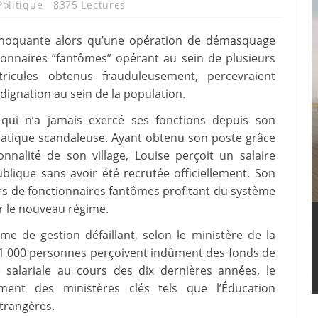
Politique
8375 Lectures
choquante alors qu’une opération de démasquage
ionnaires “fantômes” opérant au sein de plusieurs
tricules obtenus frauduleusement, percevraient
indignation au sein de la population.
” qui n’a jamais exercé ses fonctions depuis son
pratique scandaleuse. Ayant obtenu son poste grâce
alité de son village, Louise perçoit un salaire
lique sans avoir été recrutée officiellement. Son
ers de fonctionnaires fantômes profitant du système
r le nouveau régime.
e de gestion défaillant, selon le ministère de la
41 000 personnes perçoivent indûment des fonds de
 salariale au cours des dix dernières années, le
rement des ministères clés tels que l’Éducation
Étrangères.