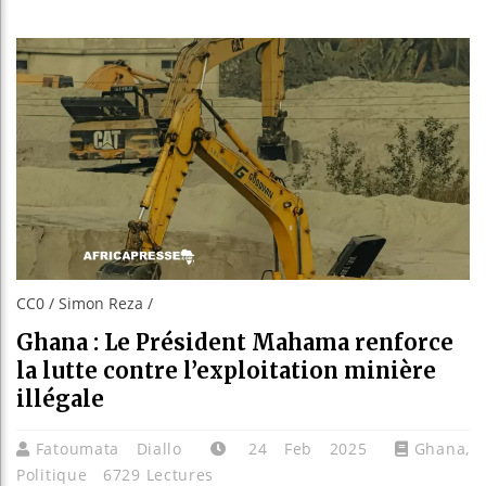
Guinée :
Réforme 
Bénin : 
Aliko Da
CC0 / Simon Reza /
Ghana : Le Président Mahama renforce
la lutte contre l’exploitation minière
illégale
Fatoumata Diallo
24 Feb 2025
Ghana
,
Politique
6729 Lectures