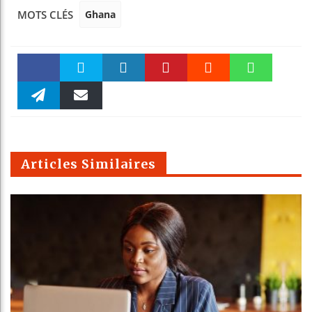
Ghana
MOTS CLÉS
Faceboo
Twitter
linkedin
Pinteres
Reddit
WhatsAp
k
Telegra
Email
t
pt
m
Articles Similaires