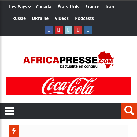
Les Pays
Canada
États-Unis
France
Iran
Russie
Ukraine
Vidéos
Podcasts
Les jeun