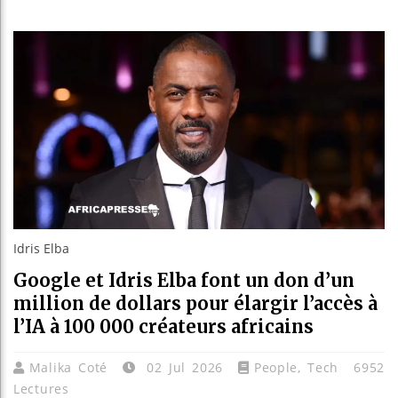
Réforme él
Bénin : Pa
Aliko Dan
Idris Elba
Google et Idris Elba font un don d’un
million de dollars pour élargir l’accès à
l’IA à 100 000 créateurs africains
Malika Coté
02 Jul 2026
People
,
Tech
6952
Lectures