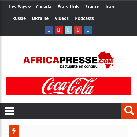
Les Pays
Canada
États-Unis
France
Iran
Russie
Ukraine
Vidéos
Podcasts
Côte d’Ivo