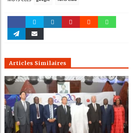
Faceboo
Twitter
linkedin
Pinteres
Reddit
WhatsAp
k
Telegra
Email
t
pt
m
Articles Similaires