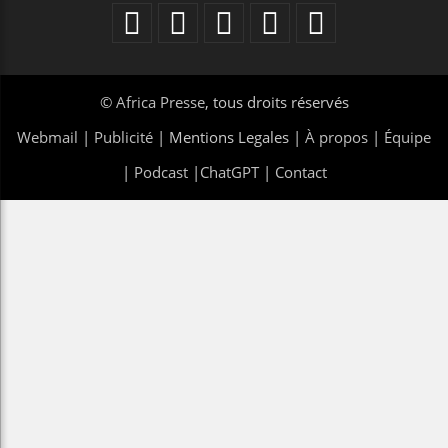
©
Africa Presse
, tous droits réservés
Webmail
|
Publicité
| Mentions Legales |
À propos
|
Équipe
|
Podcast
|
ChatGPT
|
Contact