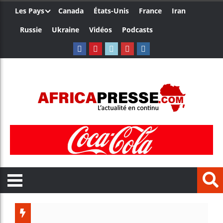
Les Pays
Canada
États-Unis
France
Iran
Russie
Ukraine
Vidéos
Podcasts
Les jeu