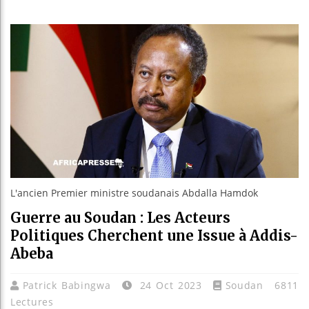
Guinée 
Réforme 
Bénin :
Aliko D
L'ancien Premier ministre soudanais Abdalla Hamdok
Guerre au Soudan : Les Acteurs
Politiques Cherchent une Issue à Addis-
Abeba
Patrick Babingwa
24 Oct 2023
Soudan
6811
Lectures