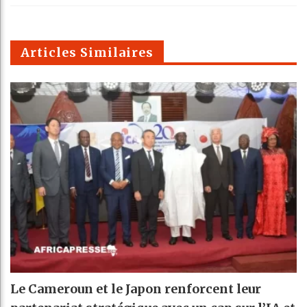
k
Telegra
Email
t
pt
m
Articles Similaires
Le Cameroun et le Japon renforcent leur