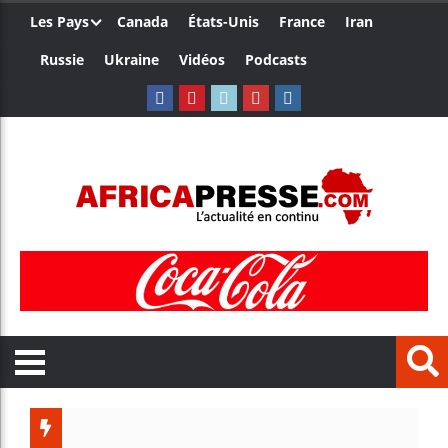
Les Pays
Canada
États-Unis
France
Iran
Russie
Ukraine
Vidéos
Podcasts
Le Camero