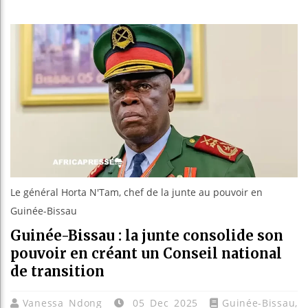
Bassirou 
Côte d’Iv
Tunisie :
Ceuta : Ra
Le général Horta N'Tam, chef de la junte au pouvoir en
Guinée-Bissau
Guinée-Bissau : la junte consolide son
pouvoir en créant un Conseil national
de transition
Vanessa Ndong
05 Dec 2025
Guinée-Bissau
,