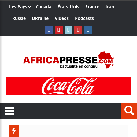
Les Pays
Canada
États-Unis
France
Iran
Russie
Ukraine
Vidéos
Podcasts
Côte d’Ivoire :