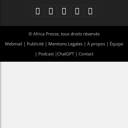
©
Africa Presse
, tous droits réservés
Webmail
|
Publicité
| Mentions Legales |
À propos
|
Équipe
|
Podcast
|
ChatGPT
|
Contact