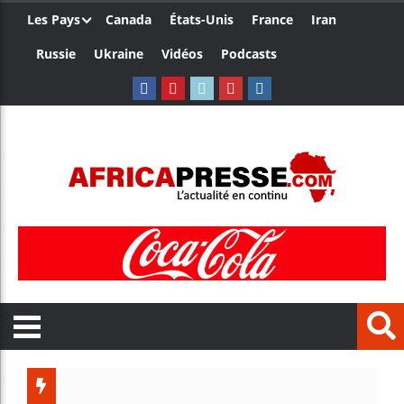
Les Pays
Canada
États-Unis
France
Iran
Russie
Ukraine
Vidéos
Podcasts
Trump n