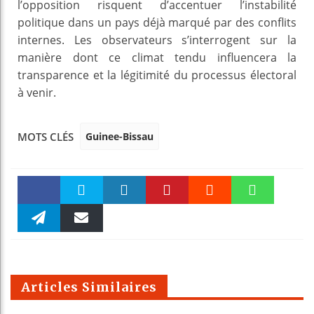
l’opposition risquent d’accentuer l’instabilité
politique dans un pays déjà marqué par des conflits
internes. Les observateurs s’interrogent sur la
manière dont ce climat tendu influencera la
transparence et la légitimité du processus électoral
à venir.
Guinee-Bissau
MOTS CLÉS
Faceboo
Twitter
linkedin
Pinteres
Reddit
WhatsAp
k
Telegra
Email
t
pt
m
Articles Similaires