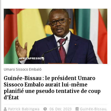
Les jeun
Guinée :
Réforme é
Bénin : 
Umaro Sissoco Embaló
Guinée-Bissau : le président Umaro
Sissoco Embalo aurait lui-même
planifié une pseudo tentative de coup
d’État
Patrick Babingwa
06 Dec 2023
Guinée-Bissau
,