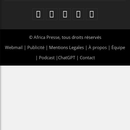
©
Africa Presse
, tous droits réservés
Webmail
|
Publicité
| Mentions Legales |
À propos
|
Équipe
|
Podcast
|
ChatGPT
|
Contact