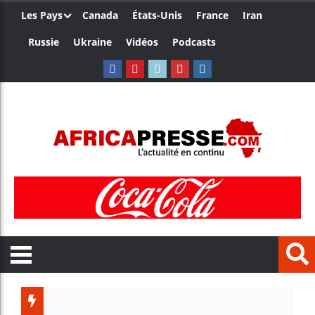
Les Pays
Canada
États-Unis
France
Iran
Russie
Ukraine
Vidéos
Podcasts
Trump no