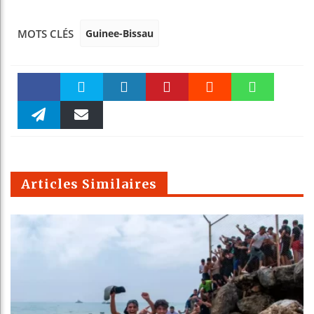
Guinee-Bissau
MOTS CLÉS
Faceboo
Twitter
linkedin
Pinteres
Reddit
WhatsAp
k
Telegra
Email
t
pt
m
Articles Similaires