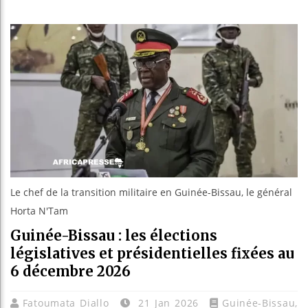
Réparatio
Canada :
Reboisem
Le chef de la transition militaire en Guinée-Bissau, le général
Horta N'Tam
Guinée-Bissau : les élections
législatives et présidentielles fixées au
6 décembre 2026
Fatoumata Diallo
21 Jan 2026
Guinée-Bissau
,