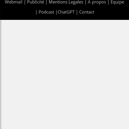
Webmail
|
Publicité
| Mentions Legales |
À propos
|
Équipe
|
Podcast
|
ChatGPT
|
Contact