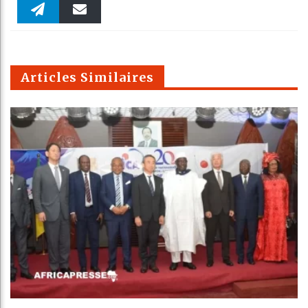
Faceboo
Twitter
linkedin
Pinteres
Reddit
WhatsAp
k
Telegra
Email
t
pt
m
Articles Similaires