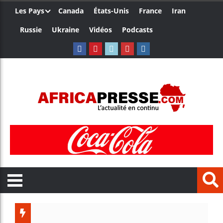
Les Pays
Canada
États-Unis
France
Iran
Russie
Ukraine
Vidéos
Podcasts
Le Camerou