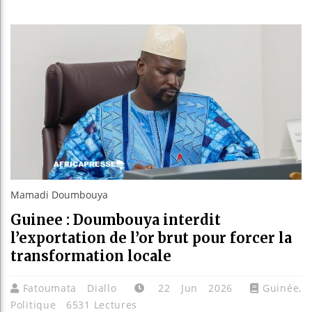
Bassirou 
Côte d’Ivo
Tunisie :
Ceuta : Ra
Mamadi Doumbouya
Guinee : Doumbouya interdit
l’exportation de l’or brut pour forcer la
transformation locale
Fatoumata Diallo
22 Jun 2026
Guinée
,
Politique
6531 Lectures