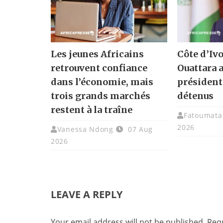
Les jeunes Africains
Côte d’Ivo
retrouvent confiance
Ouattara 
dans l’économie, mais
présidenti
trois grands marchés
détenus
restent à la traîne
Fatoumata 
2026
Vanessa Ndong
07 Aug
2026
LEAVE A REPLY
Your email address will not be published.
Requ