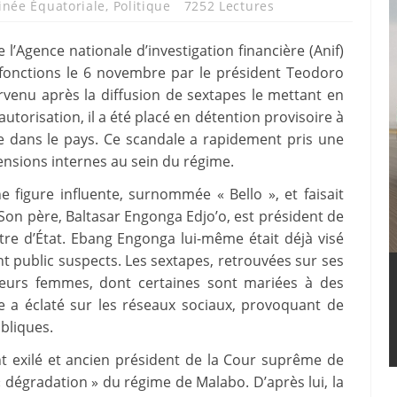
inée Équatoriale
,
Politique
7252 Lectures
l’Agence nationale d’investigation financière (Anif)
 fonctions le 6 novembre par le président Teodoro
enu après la diffusion de sextapes le mettant en
torisation, il a été placé en détention provisoire à
re dans le pays. Ce scandale a rapidement pris une
tensions internes au sein du régime.
 figure influente, surnommée « Bello », et faisait
 Son père, Baltasar Engonga Edjo’o, est président de
re d’État. Ebang Engonga lui-même était déjà visé
t public suspects. Les sextapes, retrouvées sur ses
ieurs femmes, dont certaines sont mariées à des
re a éclaté sur les réseaux sociaux, provoquant de
bliques.
 exilé et ancien président de la Cour suprême de
« dégradation » du régime de Malabo. D’après lui, la