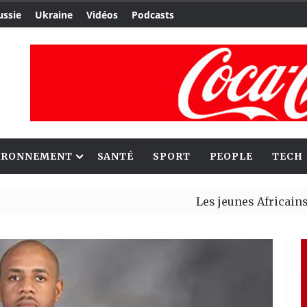
ussie
Ukraine
Vidéos
Podcasts
IRONNEMENT
SANTÉ
SPORT
PEOPLE
TECH
Les jeunes Africains retrouve
Aliko Dangote et Mark Carney