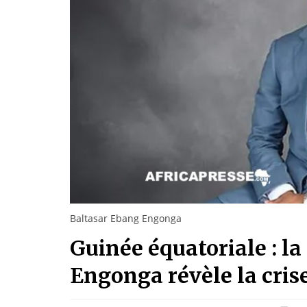
Baltasar Ebang Engonga
Guinée équatoriale : l
Engonga révèle la cris