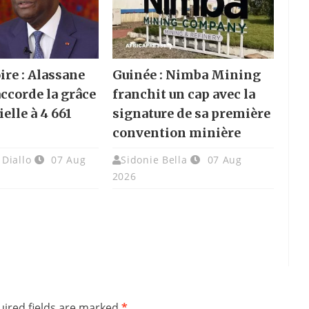
ire : Alassane
Guinée : Nimba Mining
accorde la grâce
franchit un cap avec la
elle à 4 661
signature de sa première
convention minière
Diallo
07 Aug
Sidonie Bella
07 Aug
2026
ired fields are marked
*