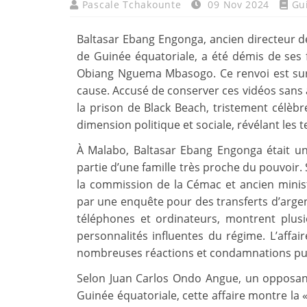
Pascale Tchakounte
09 Nov 2024
Gu
Baltasar Ebang Engonga, ancien directeur de 
de Guinée équatoriale, a été démis de ses
Obiang Nguema Mbasogo. Ce renvoi est surv
cause. Accusé de conserver ces vidéos sans au
la prison de Black Beach, tristement célèb
dimension politique et sociale, révélant les 
À Malabo, Baltasar Ebang Engonga était une
partie d’une famille très proche du pouvoir.
la commission de la Cémac et ancien minist
par une enquête pour des transferts d’argen
téléphones et ordinateurs, montrent plus
personnalités influentes du régime. L’affai
nombreuses réactions et condamnations pu
Selon Juan Carlos Ondo Angue, un opposant
Guinée équatoriale, cette affaire montre la 