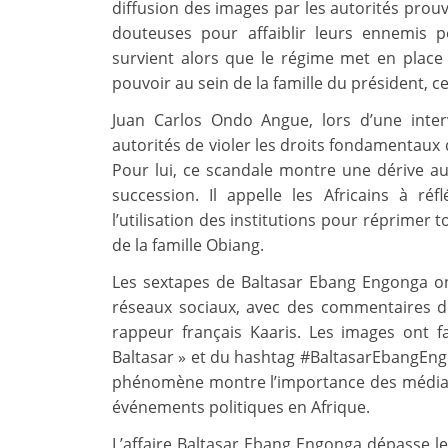
diffusion des images par les autorités prouv
douteuses pour affaiblir leurs ennemis po
survient alors que le régime met en place
pouvoir au sein de la famille du président, ce
Juan Carlos Ondo Angue, lors d’une interv
autorités de violer les droits fondamentaux d
Pour lui, ce scandale montre une dérive aut
succession. Il appelle les Africains à réf
l’utilisation des institutions pour réprime
de la famille Obiang.
Les sextapes de Baltasar Ebang Engonga on
réseaux sociaux, avec des commentaires de
rappeur français Kaaris. Les images ont f
Baltasar » et du hashtag #BaltasarEbangEngo
phénomène montre l’importance des médias s
événements politiques en Afrique.
L’affaire Baltasar Ebang Engonga dépasse le 